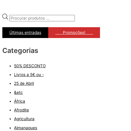
P
r
Últimas entradas
ﾠﾠPromoções!ﾠﾠ
o
d
Categorias
u
c
t
50% DESCONTO
s
Livros a 5€ ou -
s
25 de Abril
e
&etc
a
África
r
Afrodite
c
Agricultura
h
Almanaques