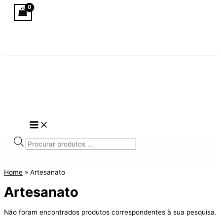
Skip
to
content
Products
search
Home
»
Artesanato
Artesanato
Não foram encontrados produtos correspondentes à sua pesquisa.