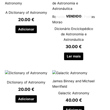
A Dictionary of Astronomy
VENDIDO
Ronaldo Rogério de Freitas
20.00
€
Morão
Dicionário Enciclopédico
Adicionar
de Astronomia e
Astronáutica
30.00
€
Ler mais
James Binney and Michael
Dictionary of Astronomy
Merrifield
20.00
€
Galactic Astronomy
Adicionar
40.00
€
Adicionar