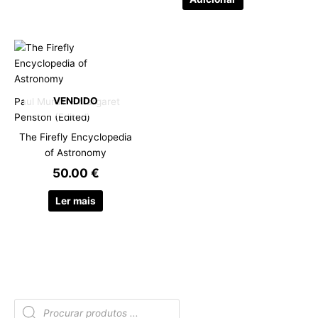
VENDIDO
Paul Murdin - Margaret
Penston (Edited)
The Firefly Encyclopedia
of Astronomy
50.00
€
Ler mais
P
r