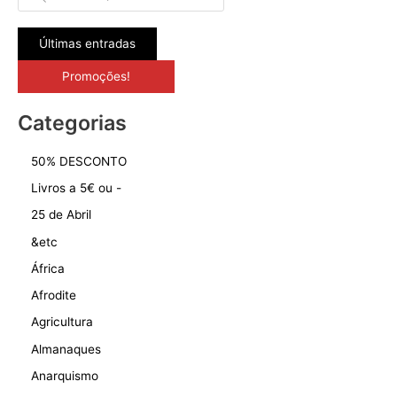
o
d
u
c
Últimas entradas
t
s
s
ﾠﾠPromoções!ﾠﾠ
e
a
r
Categorias
c
h
50% DESCONTO
Livros a 5€ ou -
25 de Abril
&etc
África
Afrodite
Agricultura
Almanaques
Anarquismo