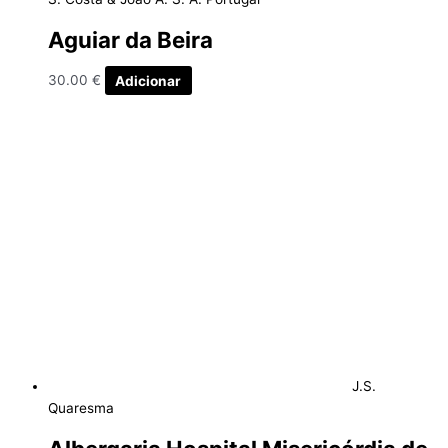
Aguiar da Beira
30.00
€
Adicionar
J.S.
Quaresma