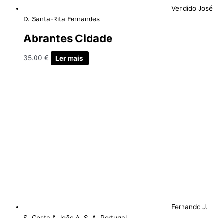
Vendido
José
D. Santa-Rita Fernandes
Abrantes Cidade
35.00
€
Ler mais
Fernando J.
S. Costa & João A. S. A. Portugal