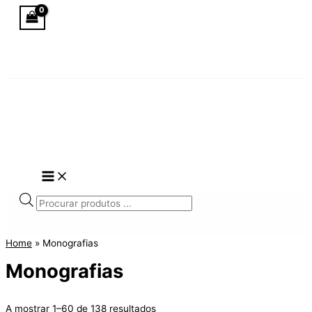
Skip
to
content
Products
search
Home
»
Monografias
Monografias
A mostrar 1–60 de 138 resultados