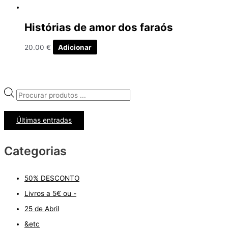
Histórias de amor dos faraós
20.00
€
Adicionar
P
r
Últimas entradas
o
d
Categorias
u
c
t
50% DESCONTO
s
Livros a 5€ ou -
s
25 de Abril
e
&etc