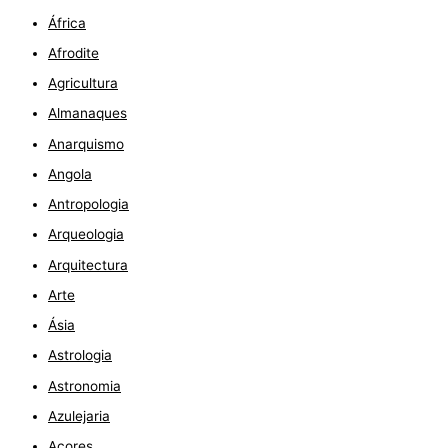
a
África
r
Afrodite
c
Agricultura
h
Almanaques
Anarquismo
Angola
Antropologia
Arqueologia
Arquitectura
Arte
Ásia
Astrologia
Astronomia
Azulejaria
Açores