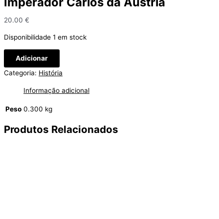
Imperador Carlos da Áustria
20.00
€
Disponibilidade
1 em stock
Quantidade
Adicionar
de
Categoria:
História
Imperador
Carlos
Informação adicional
da
Áustria
Peso
0.300 kg
Produtos Relacionados