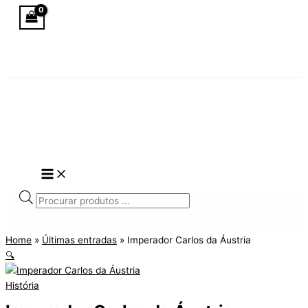
Skip
to
content
Products
search
Home
»
Últimas entradas
»
Imperador Carlos da Áustria
🔍
História