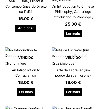
AMOR IURIS, Filosofia
Contemporânea do Direito
An Introduction to Chinese
e da Política
Philosophy, Cambridge
Introduction to Philosophy
15.00
€
25.00
€
Adicionar
Ler mais
VENDIDO
VENDIDO
Xinzhong Yao
Cruz Malpique
An Introduction to
Arte de Escrever (um
Confucianism
pouco da sua filosofia)
18.00
€
18.00
€
Ler mais
Ler mais