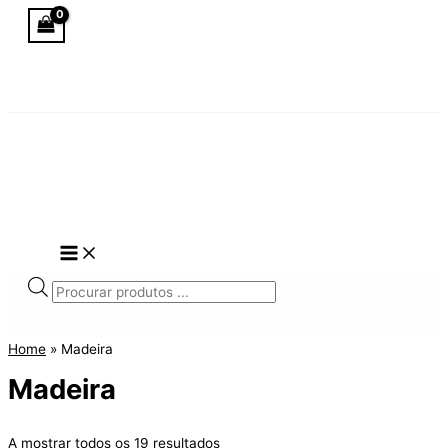
Skip
to
content
Products
search
Home
»
Madeira
Madeira
A mostrar todos os 19 resultados