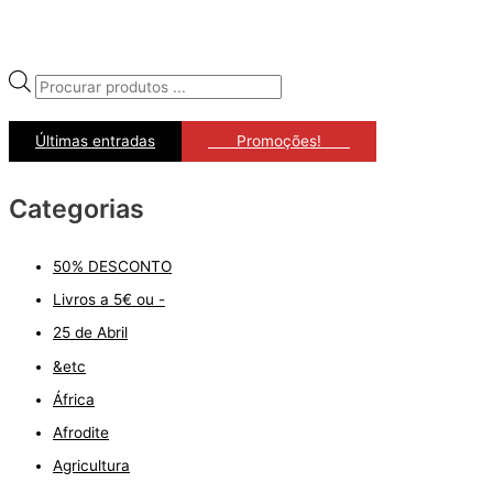
P
r
Últimas entradas
ﾠﾠPromoções!ﾠﾠ
o
d
Categorias
u
c
t
50% DESCONTO
s
Livros a 5€ ou -
s
25 de Abril
e
&etc
a
África
r
Afrodite
c
Agricultura
h